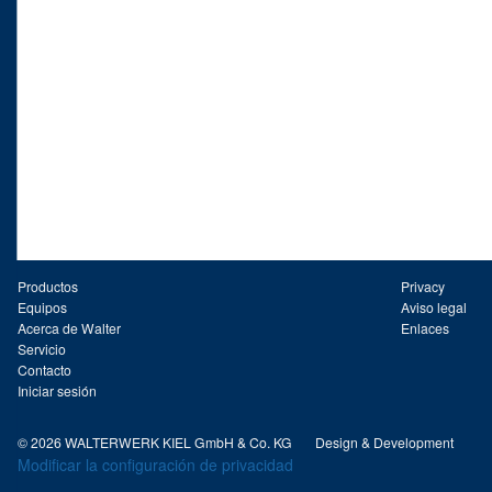
Productos
Privacy
Equipos
Aviso legal
Acerca de Walter
Enlaces
Servicio
Contacto
Iniciar sesión
© 2026 WALTERWERK KIEL GmbH & Co. KG
Design & Development
Modificar la configuración de privacidad