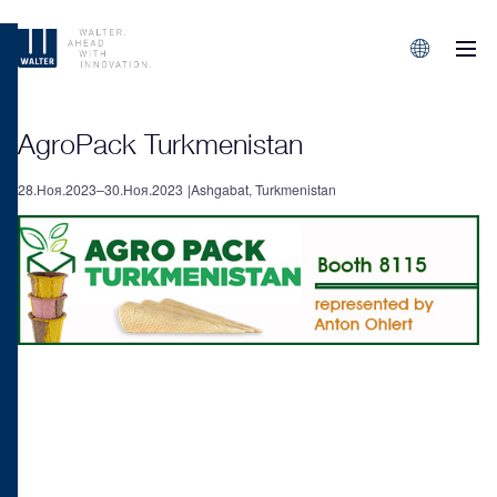
M
Sprachen/L
AgroPack Turkmenistan
28.Ноя.2023–30.Ноя.2023
Ashgabat, Turkmenistan