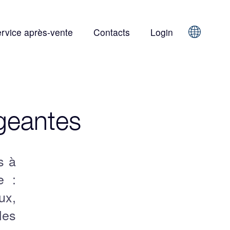
rvice après-vente
Contacts
Login
Sprache
geantes
s à
e :
ux,
les